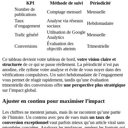
KPI
Méthode de suivi
Périodicité
Nombre de
Comptage mensuel
Mensuelle
publications
Taux
Analyse via réseaux
Hebdomadaire
d’engagement
sociaux
Utilisation de Google
Trafic généré
Mensuelle
Analytics
Évaluation des
Conversions
Trimestrielle
objectifs atteints
Ce tableau devient votre tableau de bord,
votre vision claire et
structurée
de ce qui se passe réellement. La périodicité n’est pas
anodine, elle rythme votre analyse et évite de vous noyer dans des
vérifications compulsives. Un suivi hebdomadaire de l’engagement
vous permet de réagir rapidement, tandis qu’une évaluation
trimestrielle des conversions offre
une perspective plus stratégique
sur l’impact global.
Ajuster en continu pour maximiser l’impact
Les chiffres ne mentent jamais, mais ils ne racontent qu’une partie
de l’histoire. Un contenu avec peu de vues mais
un taux de
conversion exceptionnel
vaut parfois mieux qu’un article viral sans
retombées concrètes. Analysez les tendances, repérez les formats qui