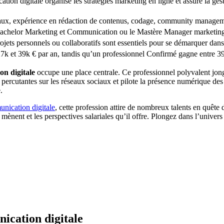
ion digitale organise les stratégies marketing en ligne et assure la ges
itaux, expérience en rédaction de contenus, codage, community manageme
chelor Marketing et Communication ou le Mastère Manager marketing e
rojets personnels ou collaboratifs sont essentiels pour se démarquer dans
7k et 39k € par an, tandis qu’un professionnel Confirmé gagne entre 39
n digitale
occupe une place centrale. Ce professionnel polyvalent jongl
s percutantes sur les réseaux sociaux et pilote la présence numérique d
.
nication digitale
, cette profession attire de nombreux talents en quête
y mènent et les perspectives salariales qu’il offre. Plongez dans l’univer
ication digitale