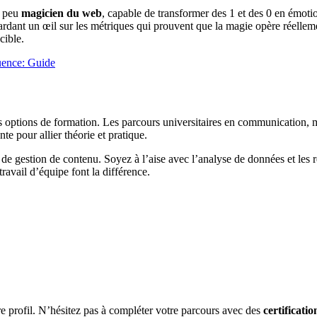
n peu
magicien du web
, capable de transformer des 1 et des 0 en émoti
ardant un œil sur les métriques qui prouvent que la magie opère réellem
cible.
uence: Guide
s options de formation. Les parcours universitaires en communication, m
te pour allier théorie et pratique.
 de gestion de contenu. Soyez à l’aise avec l’analyse de données et le
 travail d’équipe font la différence.
re profil. N’hésitez pas à compléter votre parcours avec des
certificatio