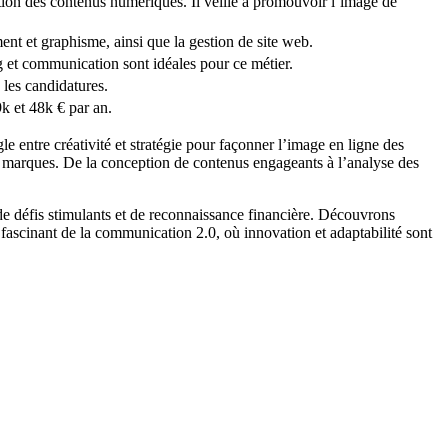
tion des contenus numériques. Il veille à promouvoir l’image de
nt et graphisme, ainsi que la gestion de site web.
t communication sont idéales pour ce métier.
 les candidatures.
k et 48k € par an.
e entre créativité et stratégie pour façonner l’image en ligne des
es marques. De la conception de contenus engageants à l’analyse des
 de défis stimulants et de reconnaissance financière. Découvrons
s fascinant de la communication 2.0, où innovation et adaptabilité sont