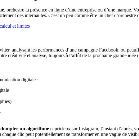
ue
, orchestre la présence en ligne d’une entreprise ou d’une marque. 
rtement des internautes. C’est un peu comme être un chef d’orchestre d
alcul et limites
itter, analysant les performances d’une campagne Facebook, ou peaufin
tre créativité et analyse, toujours à l’affût de la prochaine grande idée q
unication digitale :
itale
aphies)
e
e
dompter un algorithme
capricieux sur Instagram, l’instant d’après, 
 où chaque clic peut potentiellement se transformer en une vague de visib