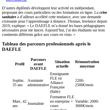
D’autres diplômés développent leur activité en indépendant,
proposant des cours particuliers ou des formations en ligne. La
crise
sanitaire
a d’ailleurs accéléré cette tendance, avec une demande
croissante pour l’apprentissage à distance. Thomas, freelance depuis
2019, explique: « Le DAEFLE m’a donné les bases pédagogiques
nécessaires pour me lancer. Aujourd’hui, j’ai des étudiants sur trois
continents différents grâce aux cours en visio. »
Tableau des parcours professionnels après le
DAEFLE
Parcours
Situation
Rémunération
Profil
avant
actuelle
moyenne
DAEFLE
Enseignante
FLE en
Sophie,
Assistante
2200-
Alliance
35 ans
administrative
2500€/mois
Française
(Italie)
Formateur FLE
Marc, 42
en entreprise +
Variable: 2000-
Journaliste
ans
cours
3000€/mois