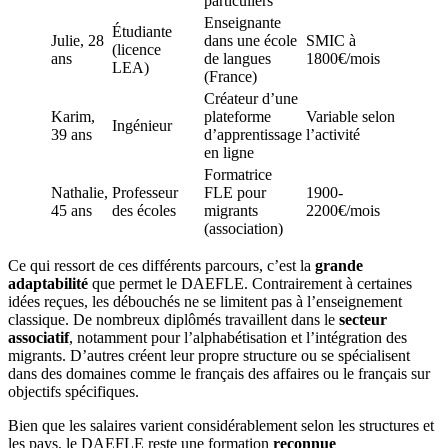
particuliers
Enseignante
Étudiante
Julie, 28
dans une école
SMIC à
(licence
ans
de langues
1800€/mois
LEA)
(France)
Créateur d’une
Karim,
plateforme
Variable selon
Ingénieur
39 ans
d’apprentissage
l’activité
en ligne
Formatrice
Nathalie,
Professeur
FLE pour
1900-
45 ans
des écoles
migrants
2200€/mois
(association)
Ce qui ressort de ces différents parcours, c’est la
grande
adaptabilité
que permet le DAEFLE. Contrairement à certaines
idées reçues, les débouchés ne se limitent pas à l’enseignement
classique. De nombreux diplômés travaillent dans le
secteur
associatif
, notamment pour l’alphabétisation et l’intégration des
migrants. D’autres créent leur propre structure ou se spécialisent
dans des domaines comme le français des affaires ou le français sur
objectifs spécifiques.
Bien que les salaires varient considérablement selon les structures et
les pays, le DAEFLE reste une formation
reconnue