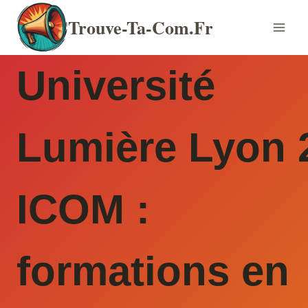
Aller
Trouve-Ta-Com.fr
au
contenu
Université
Lumière Lyon 
ICOM :
formations en