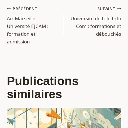
Navigation
PRÉCÉDENT
SUIVANT
Aix Marseille
Université de Lille Info
de
Université EJCAM :
Com : formations et
l’article
formation et
débouchés
admission
Publications
similaires