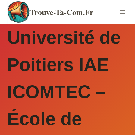
Aller
Trouve-Ta-Com.fr
au
contenu
Université de
Poitiers IAE
ICOMTEC –
École de