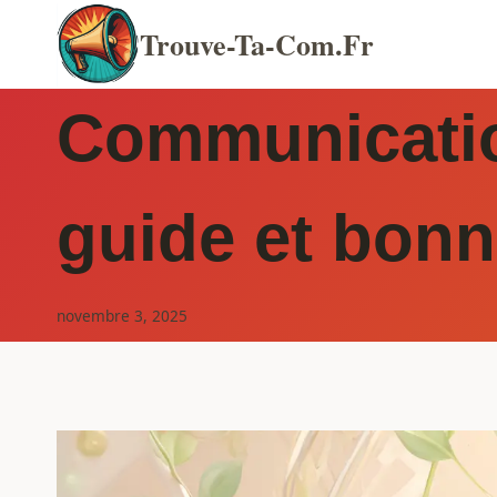
Aller
Trouve-Ta-Com.fr
au
contenu
Communication
guide et bonn
novembre 3, 2025