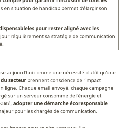
n compte pour garantir l’inclusion de tous les
 en situation de handicap permet d’élargir son
ndispensableles pour rester aligné avec les
jour régulièrement sa stratégie de communication
é.
ose aujourd’hui comme une nécessité plutôt qu’une
s du secteur
prennent conscience de l’impact
s en ligne. Chaque email envoyé, chaque campagne
rgé sur un serveur consomme de l’énergie et
alité,
adopter une démarche écoresponsable
ajeur pour les chargés de communication.
de ses images pour se dire vertueux.
La