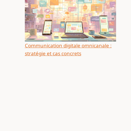
Communication digitale omnicanale :
stratégie et cas concrets