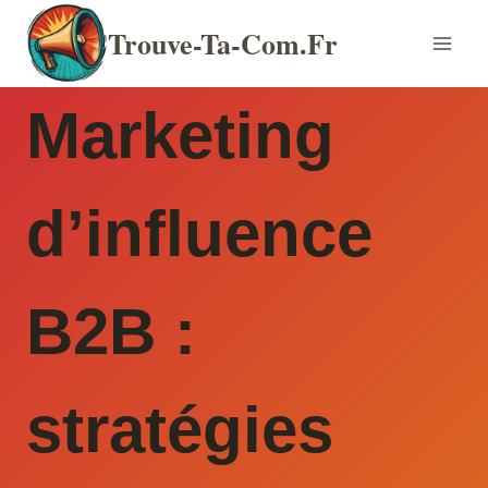
Aller
Trouve-Ta-Com.fr
au
contenu
Marketing
d’influence
B2B :
stratégies